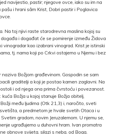
ed navijestio, pastir; njegove ovce, iako su im na
na pašu i hrani sâm Krist, Dobri pastir i Poglavica
 ovce.
a. Na toj njivi raste starodrevna maslina kojoj su
oj se događa i događat će se pomirenje između Židova
 vinogradar kao izabrani vinograd. Krist je istinski
anama, tj. nama koji po Crkvi ostajemo u Njemu i bez
r naziva Božjom građevinom. Gospodin se sam
cili graditelji a koji je postao kamen zaglavni. Na
ostoli i od njega ona prima čvrstoću i povezanost.
: kuća Božja u kojoj stanuje Božja obitelj,
Božji među ljudima (Otk 21,3) i, naročito, sveti
 svetišta, a predmetom je hvale svetih Otaca i u
sa Svetim gradom, novim Jeruzalemom. U njemu se,
amenje ugrađujemo u duhovni hram. Ivan promatra
ne obnove svijeta, silazi s neba, od Boga,