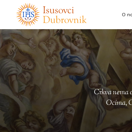
O n
Crkva nema dr
Ocima, Cr