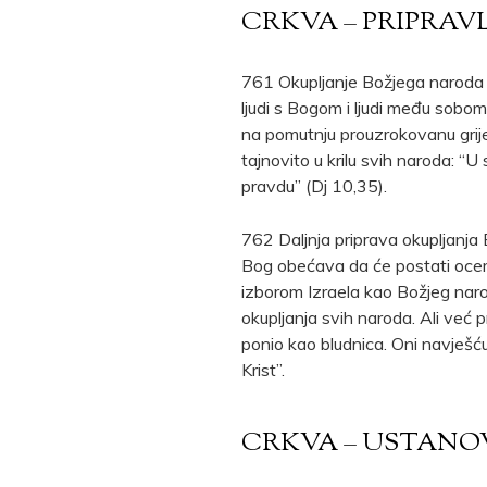
CRKVA – PRIPRAV
761 Okupljanje Božjega naroda p
ljudi s Bogom i ljudi među sobom
na pomutnju prouzrokovanu grij
tajnovito u krilu svih naroda: “U
pravdu” (Dj 10,35).
762 Daljnja priprava okupljanj
Bog obećava da će postati ocem
izborom Izraela kao Božjeg naro
okupljanja svih naroda. Ali već p
ponio kao bludnica. Oni navješću
Krist”.
CRKVA – USTANOV