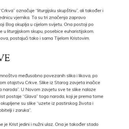
rkva” označuje “liturgijsku skupštinu”, ali također i
ednicu vjernika. Ta su tri značenja zapravo
ji Bog okuplja u cijelom svijetu. Ona postoji po
 u liturgijskom skupu, posebice euharistijskom.
stova, postajući tako i sama Tijelom Kristovim.
VE
noštvo međusobno povezanih slika i likova, po
om otajstvu Crkve. Slike iz Starog zavjeta inačice
ga naroda”. U Novom zavjetu sve te slike nalaze
rist postaje “Glava” toga naroda, koji je prema tome
okupljene su slike “uzete iz pastirskog života i
bitelji i zaruka”.
je Krist jedini i nužni ulaz. Ona je također stado