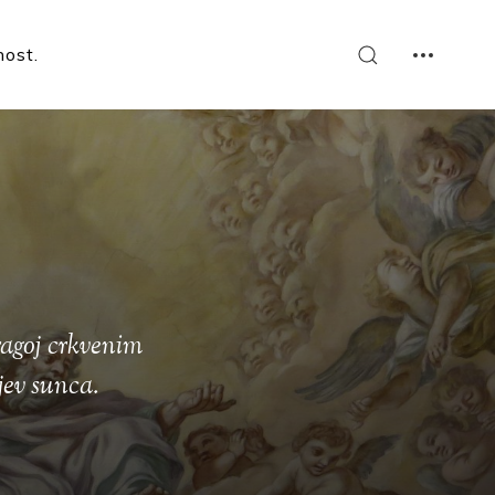
nost
ragoj crkvenim
jev sunca.