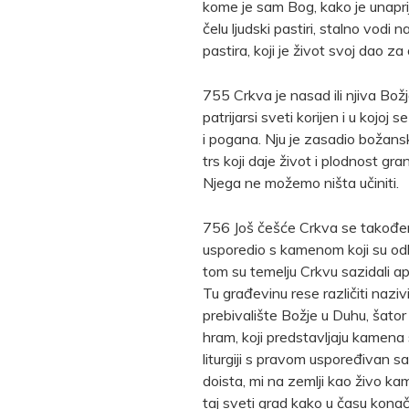
kome je sam Bog, kako je unaprij
čelu ljudski pastiri, stalno vodi 
pastira, koji je život svoj dao za
755 Crkva je nasad ili njiva Božj
patrijarsi sveti korijen i u koj
i pogana. Nju je zasadio božanski
trs koji daje život i plodnost gr
Njega ne možemo ništa učiniti.
756 Još češće Crkva se takođe
usporedio s kamenom koji su odba
tom su temelju Crkvu sazidali ap
Tu građevinu rese različiti nazivi
prebivalište Božje u Duhu, šator 
hram, koji predstavljaju kamena
liturgiji s pravom uspoređivan 
doista, mi na zemlji kao živo k
taj sveti grad kako u času konač