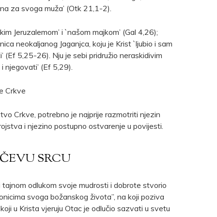
ena za svoga muža’ (Otk 21,1-2).
kim Jeruzalemom’ i `našom majkom’ (Gal 4,26);
ca neokaljanog Jaganjca, koju je Krist `ljubio i sam
 (Ef 5,25-26). Nju je sebi pridružio neraskidivim
i njegovati’ (Ef 5,29).
je Crkve
tvo Crkve, potrebno je najprije razmotriti njezin
stva i njezino postupno ostvarenje u povijesti.
OČEVU SRCU
 tajnom odlukom svoje mudrosti i dobrote stvorio
i dionicima svoga božanskog života”, na koji poziva
oji u Krista vjeruju Otac je odlučio sazvati u svetu