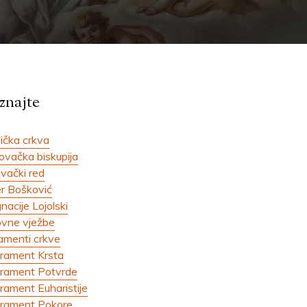
najte
ička crkva
ovačka biskupija
vački red
r Bošković
gnacije Lojolski
vne vježbe
amenti crkve
rament Krsta
rament Potvrde
rament Euharistije
rament Pokore