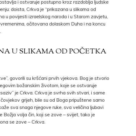
postavlja i ostvaruje postupno kroz razdoblja ljudske
nju: doista, Crkva je “prikazana u slikama od
na u povijesti izraelskog naroda i u Starom zavjetu,
m vremenima, očitovana dolaskom Duha i na koncu
.
ANA U SLIKAMA OD POČETKA
ve”, govorili su kršćani prvih vjekova. Bog je stvorio
njegovim božanskim životom, koje se ostvaruje
 “saziv” je Crkva. Crkva je svrha svih stvari, i same
 čovjekov grijeh, bile su od Boga pripuštene samo
kaže sva snaga njegove ruke, sva veličina ljubavi
je Božja volja čin, koji se zove – svijet, tako je
i ona se zove – Crkva.