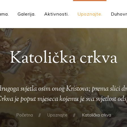
ama
Galerija
Aktivnosti
Upoznajte
Duhov
Katolička crkva
ugoga svjetla osim onog Kristova; prema slici d
kva je poput mjeseca kojemu je sva svjetlost ods
Početna
Upoznajte
Katolička crkva