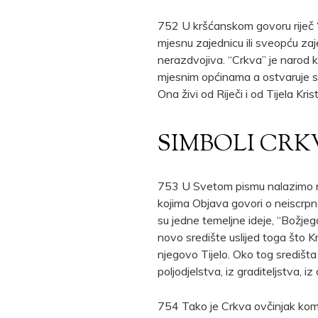
752 U kršćanskom govoru riječ “C
mjesnu zajednicu ili sveopću zaj
nerazdvojiva. “Crkva” je narod ko
mjesnim općinama a ostvaruje se
Ona živi od Riječi i od Tijela Kri
SIMBOLI CRK
753 U Svetom pismu nalazimo m
kojima Objava govori o neiscrpn
su jedne temeljne ideje, “Božje
novo središte uslijed toga što K
njegovo Tijelo. Oko tog središta 
poljodjelstva, iz graditeljstva, iz o
754 Tako je Crkva ovčinjak kome 