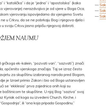
 i “katolička” i da je “jedna” i “apostolska” (kako
—
Sak
o vjerovanje) nerazdvojivo je od vjere u Boga Oca,
—
Sak
skom vjerovanju ispovijedamo da vjerujemo Svetu
—
Sak
 ne u Crkvu, da se ne pobrkaju Bog i njegova djela i
o u svoju Crkvu jasno pripišu njegovoj dobroti.
 BOŽJEM NAUMU
d grčkoga ek-kalein, “pozvati van”, “sazvati”) znači
a, općenito vjerskoga značaja. Taj se izraz često
avjetu za skupštinu izabranog naroda pred Bogom,
je je Izrael primio Zakon i bio od Boga ustanovljen
ći se “ekklesia” prva zajednica onih koji su
se baštinicom te skupštine. U njoj Bog “saziva” svoj
az Kyriak od koga su izvedeni Church, Kirche, i
“Gospodnja”, ili “ona koja pripada Gospodinu.”