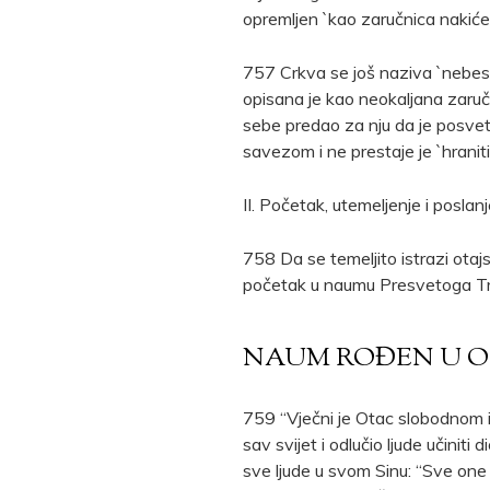
opremljen `kao zaručnica nakić
757 Crkva se još naziva `nebes
opisana je kao neokaljana zaručni
sebe predao za nju da je posveti’
savezom i ne prestaje je `hraniti 
II. Početak, utemeljenje i poslan
758 Da se temeljito istrazi otajs
početak u naumu Presvetoga Troj
NAUM ROĐEN U 
759 “Vječni je Otac slobodnom i
sav svijet i odlučio ljude učinit
sve ljude u svom Sinu: “Sve one k