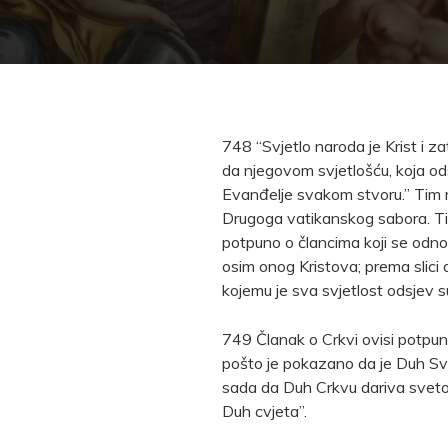
748 “Svjetlo naroda je Krist i z
da njegovom svjetlošću, koja odsi
Evanđelje svakom stvoru.” Tim r
Drugoga vatikanskog sabora. Ti
potpuno o člancima koji se odno
osim onog Kristova; prema slici
kojemu je sva svjetlost odsjev s
749 Članak o Crkvi ovisi potpun
pošto je pokazano da je Duh Svet
sada da Duh Crkvu dariva svetoš
Duh cvjeta”.