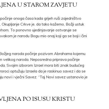
LJENA U STAROM ZAVJETU
očinje onoga časa kada grijeh ruši zajedništvo
. Okupljanje Crkve je, da tako kažemo, Božji ustuk
ehom. To ponovno ujedinjavanje ostvaruje se
 svakom je narodu Bogu mio onaj koji ga se boji i čini
a Božjeg naroda počinje pozivom Abrahama kojemu
 velikog naroda. Neposredna priprava počinje
da. Svojim izborom Izrael mora biti znak budućeg
roroci optužuju Izraela da je raskinuo savez i da se
ju novi i vječni Savez. “Taj Novi savez ustanovio je
LJENA PO ISUSU KRISTU