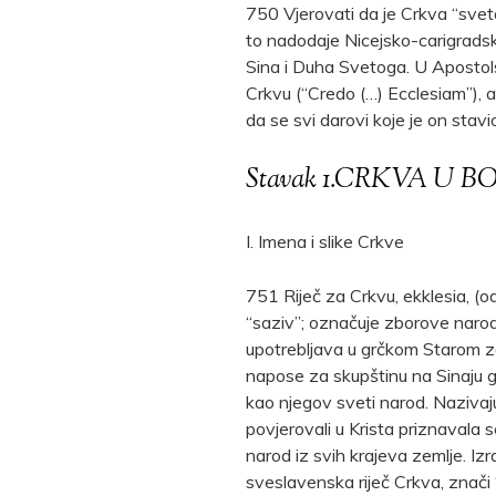
750 Vjerovati da je Crkva “sveta”
to nadodaje Nicejsko-carigradsk
Sina i Duha Svetoga. U Apostol
Crkvu (“Credo (…) Ecclesiam”), a
da se svi darovi koje je on stavi
Stavak 1.CRKVA U
I. Imena i slike Crkve
751 Riječ za Crkvu, ekklesia, (o
“saziv”; označuje zborove narod
upotrebljava u grčkom Starom z
napose za skupštinu na Sinaju gd
kao njegov sveti narod. Nazivaju
povjerovali u Krista priznavala 
narod iz svih krajeva zemlje. Izr
sveslavenska riječ Crkva, znači 