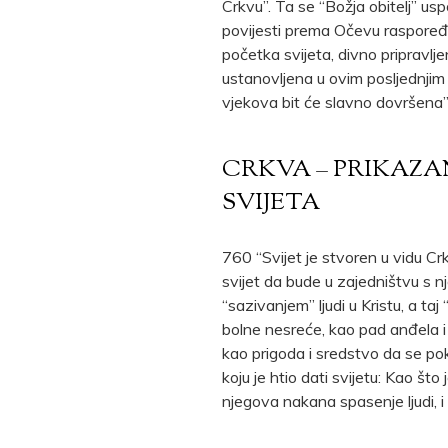
Crkvu”. Ta se “Božja obitelj” us
povijesti prema Očevu raspoređe
početka svijeta, divno pripravlje
ustanovljena u ovim posljednji
vjekova bit će slavno dovršena”
CRKVA – PRIKAZ
SVIJETA
760 “Svijet je stvoren u vidu Crk
svijet da bude u zajedništvu s 
“sazivanjem” ljudi u Kristu, a taj
bolne nesreće, kao pad anđela i
kao prigoda i sredstvo da se po
koju je htio dati svijetu: Kao što 
njegova nakana spasenje ljudi, 