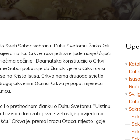
Upoz
ato Sveti Sabor, sabran u Duhu Svetomu, žarko želi
jeva na licu Crkve, rasvijetli sve ljude navješćujući
iječima počinje “Dogmatska konstitucija o Crkvi”
»
Katol
me Sabor pokazuje da članak vjere o Crkvi ovisi
»
Dubr
se na Krista Isusa. Crkva nema drugoga svjetla
»
Isuso
 dragoj crkvenim Ocima, Crkva je poput mjeseca
»
Ruđe
unca.
»
Sv. I
»
Duho
o i o prethodnom članku o Duhu Svetomu. “Uistinu,
»
Sakr
i izvor i darovatelj sve svetosti, ispovijedamo
—
Sak
ću.” Crkva je, prema izrazu Otaca, mjesto “gdje
—
Sak
—
Sak
—
Sak