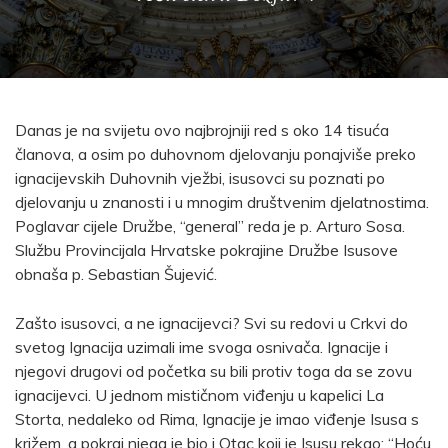
Danas je na svijetu ovo najbrojniji red s oko 14 tisuća
članova, a osim po duhovnom djelovanju ponajviše preko
ignacijevskih Duhovnih vježbi, isusovci su poznati po
djelovanju u znanosti i u mnogim društvenim djelatnostima.
Poglavar cijele Družbe, “general” reda je p. Arturo Sosa.
Službu Provincijala Hrvatske pokrajine Družbe Isusove
obnaša p. Sebastian Šujević.
Zašto isusovci, a ne ignacijevci? Svi su redovi u Crkvi do
svetog Ignacija uzimali ime svoga osnivača. Ignacije i
njegovi drugovi od početka su bili protiv toga da se zovu
ignacijevci. U jednom mističnom viđenju u kapelici La
Storta, nedaleko od Rima, Ignacije je imao viđenje Isusa s
križem, a pokraj njega je bio i Otac koji je Isusu rekao: “Hoću