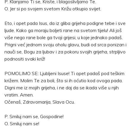
P. Klanjamo Ti se, Kriste, i blagoslivljamo Te.
O. Jer si po svojem svetom Križu otkupio svijet.
Eto, i opet pada Isus, da iz gliba grijeha podigne tebe i sve
ljude. Kako ga moraju boljeti rane na svetom tijelu! Ali još
više nego rane bole ga tvoji grijesi, u koje jednako padaš.
Prigni već jednom svoju oholu glavu, budi od srca ponizan i
nauči se, Bogu za ljubav i za pokoru svojih grijeha, strpljivo
podnositi svaki križ!
POMOLIMO SE: Ljubljeni Isuse! Ti opet padaš pod teškim
križem. Molim Te za boli, što si ih oćutio kod ovoga pada.
Digni me iz mojih grijeha, i ne daj da se ikada više u njih
vratim. Amen.
Očenaš, Zdravomarija, Slava Ocu.
P. Smiluj nam se, Gospodine!
O. Smiluj nam se!