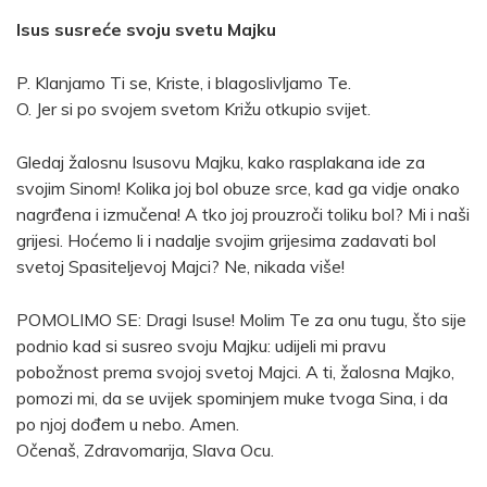
Isus susreće svoju svetu Majku
P. Klanjamo Ti se, Kriste, i blagoslivljamo Te.
O. Jer si po svojem svetom Križu otkupio svijet.
Gledaj žalosnu Isusovu Majku, kako rasplakana ide za
svojim Sinom! Kolika joj bol obuze srce, kad ga vidje onako
nagrđena i izmučena! A tko joj prouzroči toliku bol? Mi i naši
grijesi. Hoćemo li i nadalje svojim grijesima zadavati bol
svetoj Spasiteljevoj Majci? Ne, nikada više!
POMOLIMO SE: Dragi Isuse! Molim Te za onu tugu, što sije
podnio kad si susreo svoju Majku: udijeli mi pravu
pobožnost prema svojoj svetoj Majci. A ti, žalosna Majko,
pomozi mi, da se uvijek spominjem muke tvoga Sina, i da
po njoj dođem u nebo. Amen.
Očenaš, Zdravomarija, Slava Ocu.