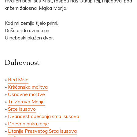
Hvaljen budi Isus Krist, raspeti naš Otkupitelj, i njegova, pod
križem žalosna, Majka Marija.
Kad mi zemlja tijelo primi,
Dušu onda uzmi ti mi
U nebeski blažen dvor.
Duhovnost
»
Red Mise
»
Kršćanska molitva
»
Osnovne molitve
»
Tri Zdravo Marije
»
Srce Isusovo
»
Dvanaest obećanja srca Isusova
»
Dnevno prikazanje
»
Litanije Presvetog Srca Isusova