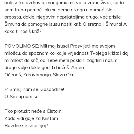
bolesnika ozdravio, mnogomu mrtvacu vratio život; sada
sam treba pomoći, ali mu nema nikoga u pomoć. Ne
preosta, dakle, njegovim neprijateljima drugo, već prisile
Šimuna da pomogne Isusu nositi križ. O sretna li Šimuna! A
kako ti nosiš križ?
POMOLIMO SE: Mili moj Isuse! Prosvijetli me svojom
milošću, da spoznam kolika je vrijednost Tvojega križa; i daj
mi milost da križ, od Tebe meni poslan, zagrlim i nosim
drage volje dokle god Ti hoćeš. Amen.
Očenaš, Zdravomarija, Slava Ocu.
P. Smiluj nam se, Gospodine!
O. Smiluj nam se!
Tko protužit neće s Čistom,
Kada vidi gdje za Kristom
Razdire se srce njoj?