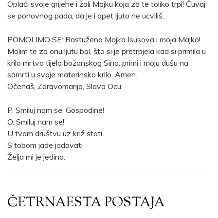
Oplači svoje grijehe i žali Majku koja za te toliko trpi! Čuvaj
se ponovnog pada, da je i opet ljuto ne ucviliš.
POMOLIMO SE: Rastužena Majko Isusova i moja Majko!
Molim te za onu ljutu bol, što si je pretrpjela kad si primila u
krilo mrtvo tijelo božanskog Sina: primi i moju dušu na
samrti u svoje materinsko krilo. Amen.
Očenaš, Zdravomarija, Slava Ocu.
P. Smiluj nam se, Gospodine!
O. Smiluj nam se!
U tvom društvu uz križ stati,
S tobom jade jadovati
Želja mi je jedina.
ČETRNAESTA POSTAJA