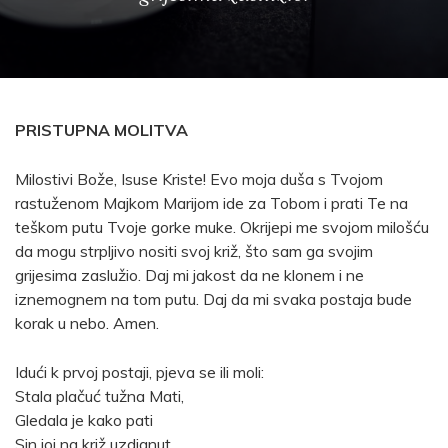
PRISTUPNA MOLITVA
Milostivi Bože, Isuse Kriste! Evo moja duša s Tvojom
rastuženom Majkom Marijom ide za Tobom i prati Te na
teškom putu Tvoje gorke muke. Okrijepi me svojom milošću
da mogu strpljivo nositi svoj križ, što sam ga svojim
grijesima zaslužio. Daj mi jakost da ne klonem i ne
iznemognem na tom putu. Daj da mi svaka postaja bude
korak u nebo. Amen.
Idući k prvoj postaji, pjeva se ili moli:
Stala plačuć tužna Mati,
Gledala je kako pati
Sin joj na križ uzdignut.