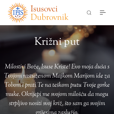
Križni put
Milostivi Bože, Isuse Kriste! Evo moja duša s
Tvojom rastuženom Majkom Marijom ide za
Tobom i prati Te na teškom putu Tvoje gorke
muke. Okrijepi me svojom milošću da mogu
strpljivo nositi svoj križ, što sam ga svojim
grijesima zaslužio.