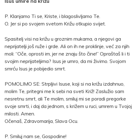
Isus umire na križu
P. Klanjamo Ti se, Kriste, i blagoslivljamo Te.
O. Jer si po svojem svetom Križu otkupio svijet.
Spasitelj visi na križu u groznim mukama, a njegovi ga
neprijatelji još ruže i grde. Ali on ih ne proklinje, već za njih
moli: “Oče, oprosti im, jer ne znaju što čine!” Opraštaš li i ti
svojim neprijateljima? Isus je umro, da mi živimo. Svojom
smrću Isus je pobijedio smrt.
POMOLIMO SE: Strpljivi Isuse, koji si na križu izdahnuo,
molim Te, pritegni me k sebi na sveti Križ! Zaslužio sam
nesretnu smrt, ali Te molim, smiluj mi se poradi pregorke
svoje smrti, i daj da jednom, s križem u ruci, umrem u Tvojoj
milosti. Amen.
Očenaš, Zdravomarija, Slava Ocu.
P. Smiluj nam se, Gospodine!