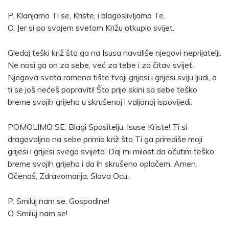
P. Klanjamo Ti se, Kriste, i blagoslivljamo Te.
O. Jer si po svojem svetom Križu otkupio svijet.
Gledaj teški križ što ga na Isusa navališe njegovi neprijatelji.
Ne nosi ga on za sebe, već za tebe i za čitav svijet.
Njegova sveta ramena tište tvoji grijesi i grijesi sviju ljudi, a
ti se još nećeš popraviti! Što prije skini sa sebe teško
breme svojih grijeha u skrušenoj i valjanoj ispovijedi.
POMOLIMO SE: Blagi Spasitelju, Isuse Kriste! Ti si
dragovoljno na sebe primio križ što Ti ga prirediše moji
grijesi i grijesi svega svijeta. Daj mi milost da oćutim teško
breme svojih grijeha i da ih skrušeno oplačem. Amen.
Očenaš, Zdravomarija, Slava Ocu.
P. Smiluj nam se, Gospodine!
O. Smiluj nam se!