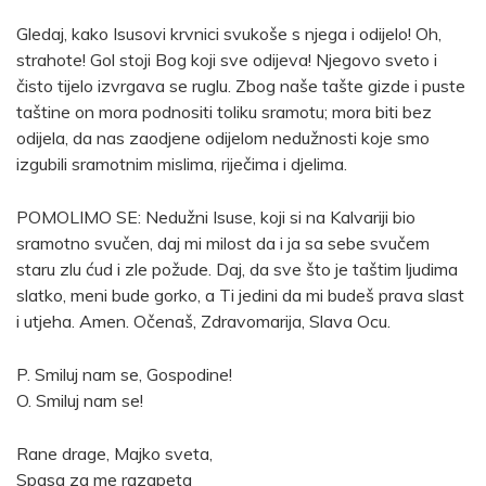
Gledaj, kako Isusovi krvnici svukoše s njega i odijelo! Oh,
strahote! Gol stoji Bog koji sve odijeva! Njegovo sveto i
čisto tijelo izvrgava se ruglu. Zbog naše tašte gizde i puste
taštine on mora podnositi toliku sramotu; mora biti bez
odijela, da nas zaodjene odijelom nedužnosti koje smo
izgubili sramotnim mislima, riječima i djelima.
POMOLIMO SE: Nedužni Isuse, koji si na Kalvariji bio
sramotno svučen, daj mi milost da i ja sa sebe svučem
staru zlu ćud i zle požude. Daj, da sve što je taštim ljudima
slatko, meni bude gorko, a Ti jedini da mi budeš prava slast
i utjeha. Amen. Očenaš, Zdravomarija, Slava Ocu.
P. Smiluj nam se, Gospodine!
O. Smiluj nam se!
Rane drage, Majko sveta,
Spasa za me razapeta