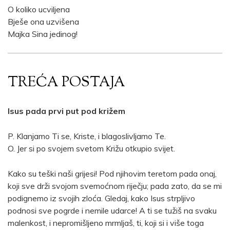
O koliko ucviljena
Bješe ona uzvišena
Majka Sina jedinog!
TREĆA POSTAJA
Isus pada prvi put pod križem
P. Klanjamo Ti se, Kriste, i blagoslivljamo Te.
O. Jer si po svojem svetom Križu otkupio svijet.
Kako su teški naši grijesi! Pod njihovim teretom pada onaj,
koji sve drži svojom svemoćnom riječju; pada zato, da se mi
podignemo iz svojih zloća. Gledaj, kako Isus strpljivo
podnosi sve pogrde i nemile udarce! A ti se tužiš na svaku
malenkost, i nepromišljeno mrmljaš, ti, koji si i više toga