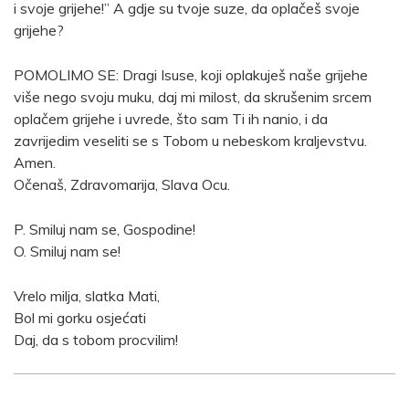
i svoje grijehe!” A gdje su tvoje suze, da oplačeš svoje
grijehe?
POMOLIMO SE: Dragi Isuse, koji oplakuješ naše grijehe
više nego svoju muku, daj mi milost, da skrušenim srcem
oplačem grijehe i uvrede, što sam Ti ih nanio, i da
zavrijedim veseliti se s Tobom u nebeskom kraljevstvu.
Amen.
Očenaš, Zdravomarija, Slava Ocu.
P. Smiluj nam se, Gospodine!
O. Smiluj nam se!
Vrelo milja, slatka Mati,
Bol mi gorku osjećati
Daj, da s tobom procvilim!