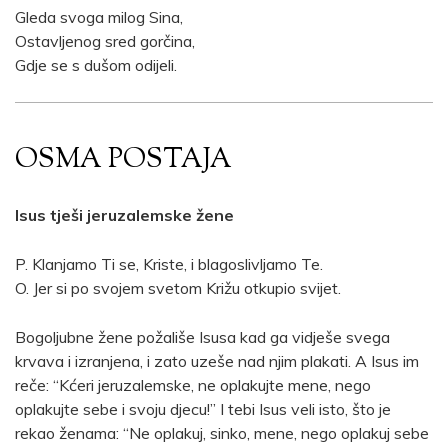
Gleda svoga milog Sina,
Ostavljenog sred gorčina,
Gdje se s dušom odijeli.
OSMA POSTAJA
Isus tješi jeruzalemske žene
P. Klanjamo Ti se, Kriste, i blagoslivljamo Te.
O. Jer si po svojem svetom Križu otkupio svijet.
Bogoljubne žene požališe Isusa kad ga vidješe svega
krvava i izranjena, i zato uzeše nad njim plakati. A Isus im
reče: “Kćeri jeruzalemske, ne oplakujte mene, nego
oplakujte sebe i svoju djecu!” I tebi Isus veli isto, što je
rekao ženama: “Ne oplakuj, sinko, mene, nego oplakuj sebe