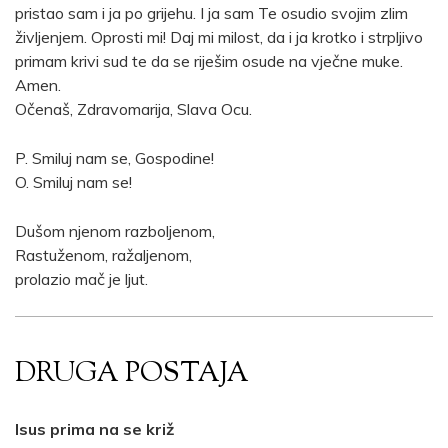
pristao sam i ja po grijehu. I ja sam Te osudio svojim zlim
življenjem. Oprosti mi! Daj mi milost, da i ja krotko i strpljivo
primam krivi sud te da se riješim osude na vječne muke.
Amen.
Očenaš, Zdravomarija, Slava Ocu.
P. Smiluj nam se, Gospodine!
O. Smiluj nam se!
Dušom njenom razboljenom,
Rastuženom, ražaljenom,
prolazio mač je ljut.
DRUGA POSTAJA
Isus prima na se križ