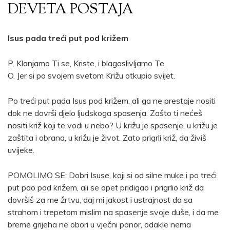
DEVETA POSTAJA
Isus pada treći put pod križem
P. Klanjamo Ti se, Kriste, i blagoslivljamo Te.
O. Jer si po svojem svetom Križu otkupio svijet.
Po treći put pada Isus pod križem, ali ga ne prestaje nositi
dok ne dovrši djelo ljudskoga spasenja. Zašto ti nećeš
nositi križ koji te vodi u nebo? U križu je spasenje, u križu je
zaštita i obrana, u križu je život. Zato prigrli križ, da živiš
uvijeke.
POMOLIMO SE: Dobri Isuse, koji si od silne muke i po treći
put pao pod križem, ali se opet pridigao i prigrlio križ da
dovršiš za me žrtvu, daj mi jakost i ustrajnost da sa
strahom i trepetom mislim na spasenje svoje duše, i da me
breme grijeha ne obori u vječni ponor, odakle nema